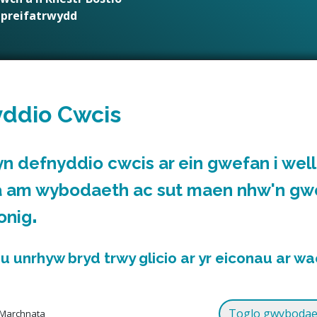
i preifatrwydd
ost
yddio Cwcis
DiwydiannauCreadigol@rctcbc.gov.uk
yn defnyddio cwcis ar ein gwefan i wel
a
am wybodaeth ac sut maen nhw'n gwe
Cefnogir gan
.
onig
 unrhyw bryd trwy glicio ar yr eiconau ar wa
Marchnata