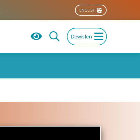
ENGLISH
Dewislen