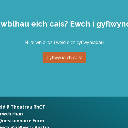
wblhau eich cais? Ewch i gyflwyn
Ni allwn aros i weld eich cyflwyniadau
Cyflwyno'ch cais!
ld â Theatrau RhCT
rwch rhan
Questionnaire Form
ch â'n Rhestr Bostio