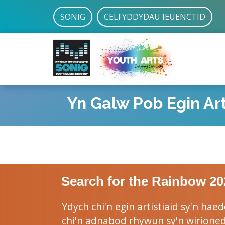
SONIG
CELFYDDYDAU IEUENCTID
Yn Galw Pob Egin Art
Search for the Rainbow 20
Ydych chi'n egin artistiaid sy'n hae
chi'n adnabod rhywun sy'n wirioned