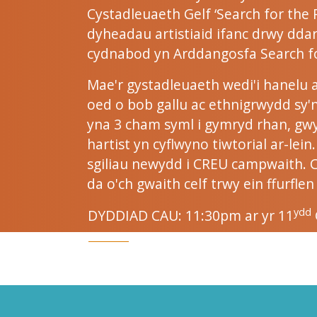
Cystadleuaeth Gelf ‘Search for the
dyheadau artistiaid ifanc drwy ddar
cydnabod yn Arddangosfa Search f
Mae'r gystadleuaeth wedi'i hanelu a
oed o bob gallu ac ethnigrwydd sy
yna 3 cham syml i gymryd rhan, gwy
hartist yn cyflwyno tiwtorial ar-lei
sgiliau newydd i CREU campwaith. 
da o'ch gwaith celf trwy ein ffurflen 
ydd
DYDDIAD CAU: 11:30pm ar yr 11