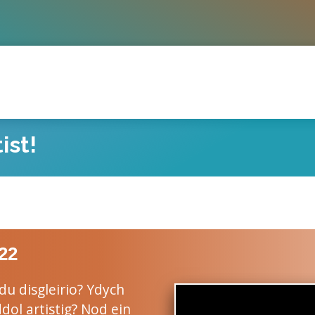
ist!
22
ddu disgleirio? Ydych
dol artistig? Nod ein