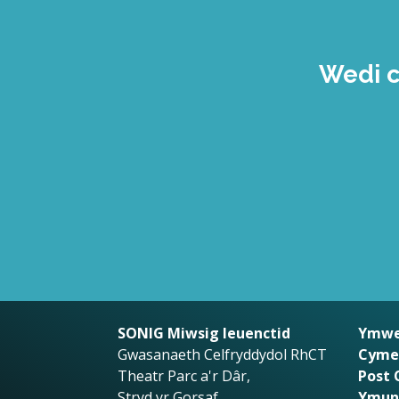
Wedi c
SONIG Miwsig Ieuenctid
Ymwe
Gwasanaeth Celfryddydol RhCT
Cyme
Theatr Parc a'r Dâr,
Post 
Stryd yr Gorsaf,
Ymunw