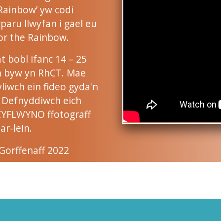
 Rainbow’ yw codi
paru llwyfan i gael eu
or the Rainbow.
t bobl ifanc 14 – 25
'n byw yn RhCT. Mae
liwch ein fideo gyda'n
n. Defnyddiwch eich
CYFLWYNO ffotograff
ar-lein.
Gorffenaff 2022