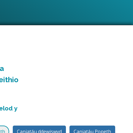
la
ithio
elod y